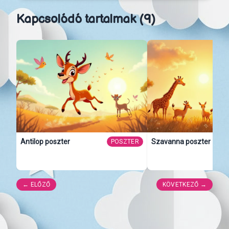
Kapcsolódó tartalmak (9)
Antilop poszter
Szavanna poszter
POSZTER
← ELŐZŐ
KÖVETKEZŐ →