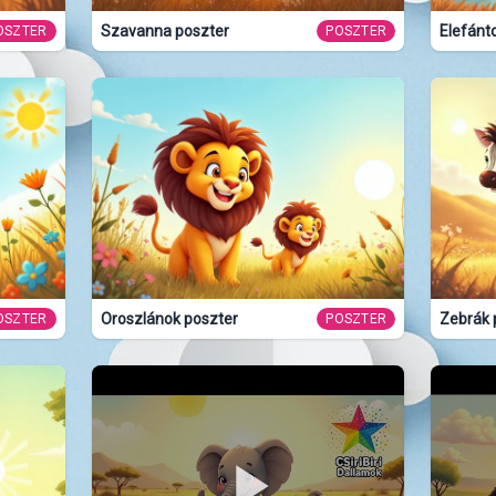
Szavanna poszter
Elefánt
OSZTER
POSZTER
Oroszlánok poszter
Zebrák 
OSZTER
POSZTER