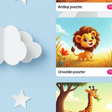
Antilop poszter
P
Oroszlán poszter
P