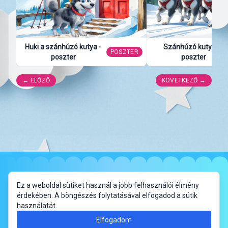
Huki a szánhúzó kutya -
Szánhúzó kutyák -
POSZTER
poszter
poszter
← ELŐZŐ
KÖVETKEZŐ →
✦
Impresszum
Adatkezelési Tájékoztató
Ez a weboldal sütiket használ a jobb felhasználói élmény
érdekében. A böngészés folytatásával elfogadod a sütik
használatát.
Elfogadom