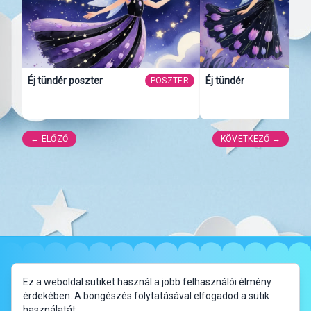
Éj tündér poszter
Éj tündér
POSZTER
← ELŐZŐ
KÖVETKEZŐ →
✦
Impresszum
Adatkezelési Tájékoztató
Ez a weboldal sütiket használ a jobb felhasználói élmény
érdekében. A böngészés folytatásával elfogadod a sütik
használatát.