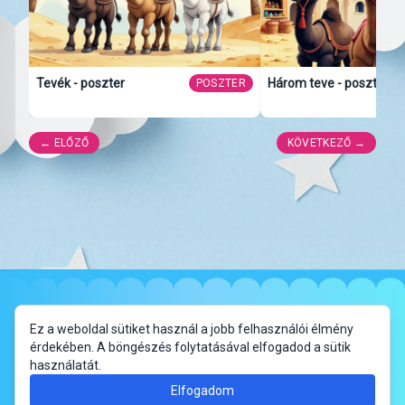
Tevék - poszter
Három teve - poszter
POSZTER
← ELŐZŐ
KÖVETKEZŐ →
✦
Impresszum
Adatkezelési Tájékoztató
Ez a weboldal sütiket használ a jobb felhasználói élmény
érdekében. A böngészés folytatásával elfogadod a sütik
használatát.
Elfogadom